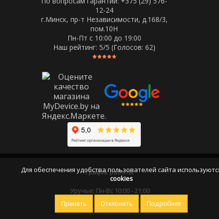
По вопросам гарантии: +375 (29) 576-
12-24
г.Минск, пр-т Независимости, д.168/3,
пом.10Н
Пн-Пт c 10:00 до 19:00
Наш рейтинг:
5
/5 (Голосов:
62
)
Для обеспечения удобства пользователей сайта используютс
График работы
cookies
Уручье: Пн-Вс 10:00 - 21:00
Принять
Отклонить
Подробнее
Оставайтесь на связи