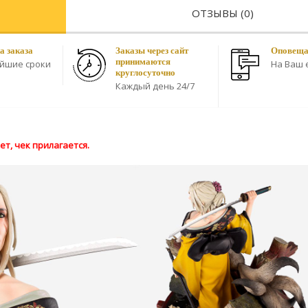
ОТЗЫВЫ (0)
а заказа
Заказы через сайт
Оповещае
принимаются
айшие сроки
На Ваш e
круглосуточно
Каждый день 24/7
т, чек прилагается.