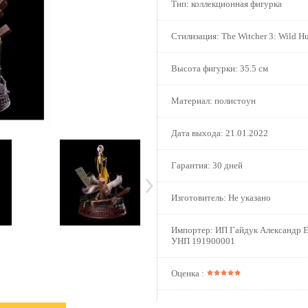
Тип:
коллекционная фигурка
Стилизация:
The Witcher 3: Wild H
Высота фигурки:
35.5 см
Материал:
полистоун
Дата выхода:
21.01.2022
Гарантия:
30 дней
Изготовитель: Не указано
Импортер:
ИП Гайдук Александр Е
УНП 191900001
Оценка :