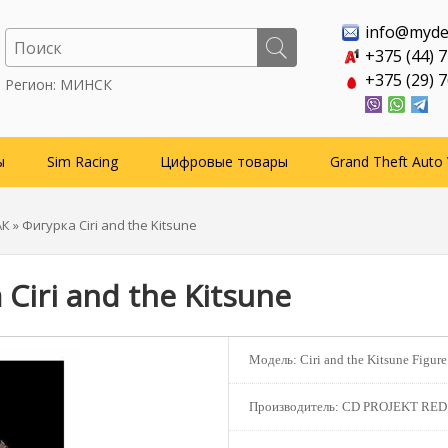
info@myde
+375 (44) 
+375 (29) 
Регион: МИНСК
ы
Sim Racing
Цифровые товары
Grand Theft Auto 
АК
» Фигурка Ciri and the Kitsune
Ciri and the Kitsune
Модель:
Ciri and the Kitsune Figure
Производитель:
CD PROJEKT RED