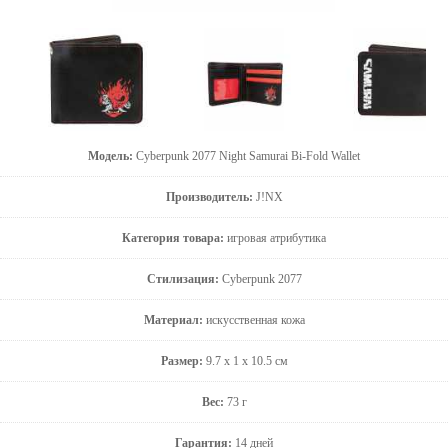
Модель:
Cyberpunk 2077 Night Samurai Bi-Fold Wallet
Производитель:
J!NX
Категория товара:
игровая атрибутика
Стилизация:
Cyberpunk 2077
Материал:
искусственная кожа
Размер:
9.7 x 1 x 10.5 см
Вес:
73 г
Гарантия:
14 дней