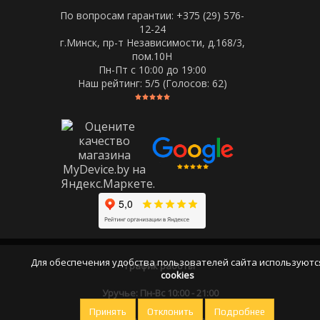
По вопросам гарантии: +375 (29) 576-
12-24
г.Минск, пр-т Независимости, д.168/3,
пом.10Н
Пн-Пт c 10:00 до 19:00
Наш рейтинг:
5
/5 (Голосов:
62
)
Для обеспечения удобства пользователей сайта используютс
График работы
cookies
Уручье: Пн-Вс 10:00 - 21:00
Принять
Отклонить
Подробнее