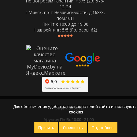
По вопросам гарантии: +375 (29) 576-
12-24
г.Минск, пр-т Независимости, д.168/3,
пом.10Н
Пн-Пт c 10:00 до 19:00
Наш рейтинг:
5
/5 (Голосов:
62
)
Для обеспечения удобства пользователей сайта используютс
График работы
cookies
Уручье: Пн-Вс 10:00 - 21:00
Принять
Отклонить
Подробнее
Оставайтесь на связи