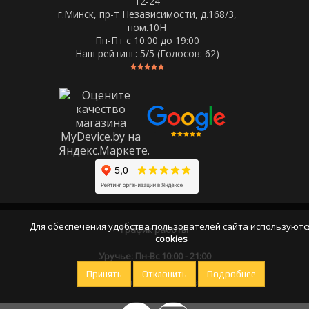
12-24
г.Минск, пр-т Независимости, д.168/3,
пом.10Н
Пн-Пт c 10:00 до 19:00
Наш рейтинг:
5
/5 (Голосов:
62
)
Для обеспечения удобства пользователей сайта используютс
График работы
cookies
Уручье: Пн-Вс 10:00 - 21:00
Принять
Отклонить
Подробнее
Оставайтесь на связи