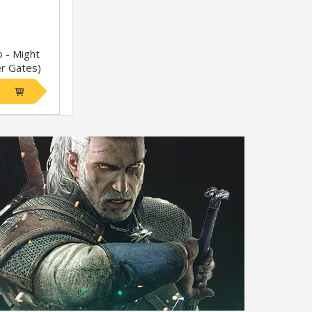
 - Might
er Gates)
ppuden)
4