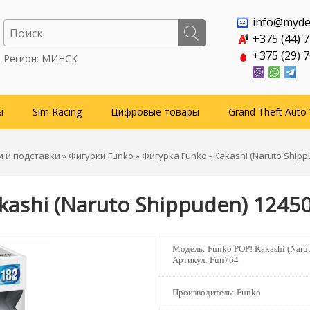
info@myde
+375 (44) 
+375 (29) 
Регион: МИНСК
ы
Sim Racing
Цифровые товары
Grand Theft Auto 
и и подставки
»
Фигурки Funko
» Фигурка Funko - Kakashi (Naruto Shipp
kashi (Naruto Shippuden) 1245
Модель:
Funko POP! Kakashi (Narut
Артикул:
Fun764
Производитель:
Funko