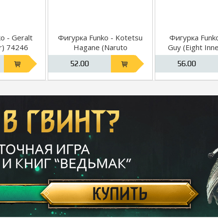
o - Geralt
Фигурка Funko - Kotetsu
Фигурка Funko
r) 74246
Hagane (Naruto
Guy (Eight Inn
Shippuden) 58007
(Naruto Shi
52.00
56.00
6648