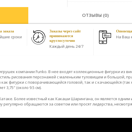
ОТЗЫВЫ (0)
а заказа
Заказы через сайт
Оповещае
принимаются
айшие сроки
На Ваш e
круглосуточно
Каждый день 24/7
игрушек компании Funko. В нее входят коллекционные фигурки из ви
 (стиль рисования персонажей с маленьким туловищем и большой, пр
ы как фигурки с поворачивающейся головой, так и с качающейся (та
 3,75" (около 9.5 см).
атаке. Более известный как Какаши Шарингана, он является одним 
у регулярно обращаются за советом или просят лидерства, несмотря