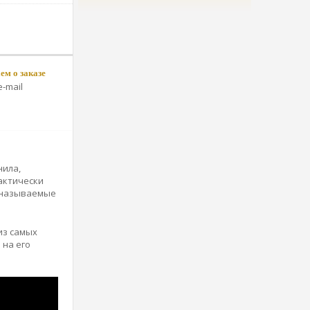
м о заказе
-mail
нила,
актически
к называемые
из самых
 на его