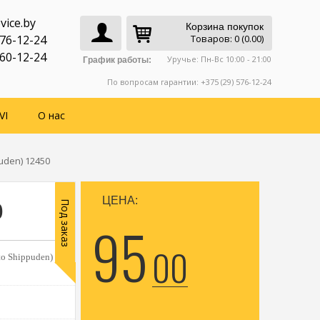
vice.by
Корзина покупок
776-12-24
Товаров: 0 (0.00)
760-12-24
Уручье: Пн-Вс 10:00 - 21:00
График работы:
По вопросам гарантии: +375 (29) 576-12-24
VI
О нас
uden) 12450
ЦЕНА:
0
Под заказ
95
00
o Shippuden) |