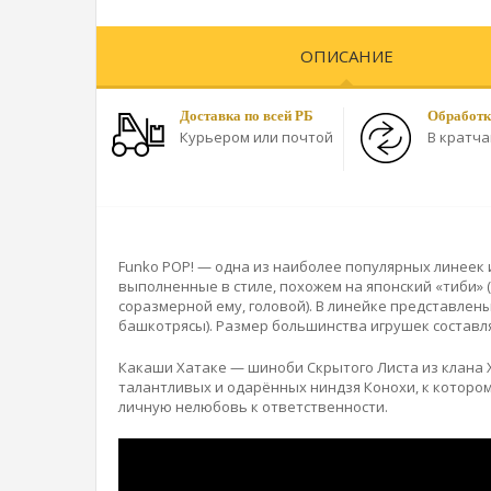
ОПИСАНИЕ
Доставка по всей РБ
Обработк
Курьером или почтой
В кратч
Funko POP! — одна из наиболее популярных линеек 
выполненные в стиле, похожем на японский «тиби»
соразмерной ему, головой). В линейке представлен
башкотрясы). Размер большинства игрушек составляет
Какаши Хатаке — шиноби Скрытого Листа из клана Х
талантливых и одарённых ниндзя Конохи, к котором
личную нелюбовь к ответственности.