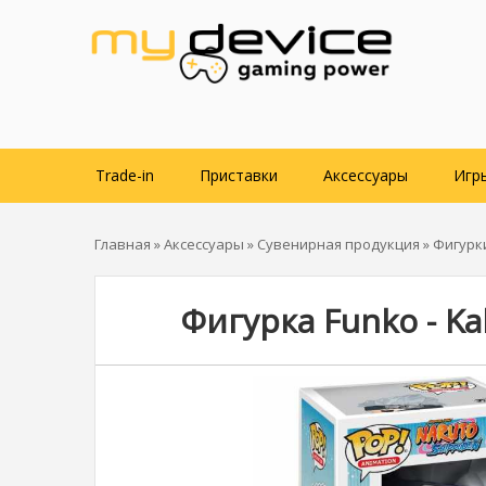
Trade-in
Приставки
Аксессуары
Игр
Главная
»
Аксессуары
»
Сувенирная продукция
»
Фигурк
Фигурка Funko - Ka