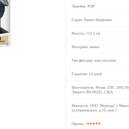
Линейка:
POP!
Серия:
Naruto Shippuden
Высота:
≈12.5 см
Материал:
винил
Тип фигурки:
классическая
Гарантия:
14 дней
Изготовитель:
Функо ЛЛС. 2802 В
Эверетт, ВА 98201, США
Импортер:
ООО "Нереида" г. Минс
ул.Ольшевского, д.10, пом.7
Оценка :