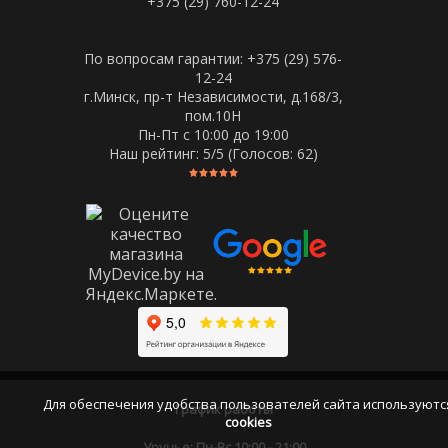
+375 (29) 760-12-24
По вопросам гарантии: +375 (29) 576-
12-24
г.Минск, пр-т Независимости, д.168/3,
пом.10Н
Пн-Пт c 10:00 до 19:00
Наш рейтинг:
5
/5 (Голосов:
62
)
Для обеспечения удобства пользователей сайта используютс
График работы
cookies
Уручье: Пн-Вс 10:00 - 21:00