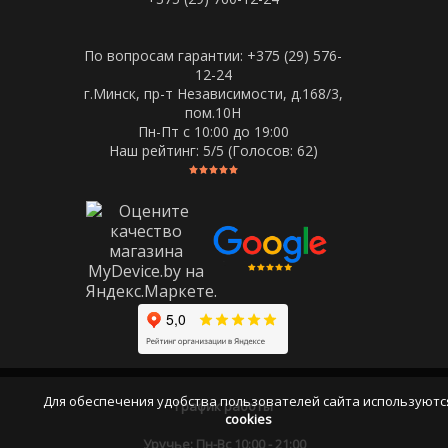
По вопросам гарантии: +375 (29) 576-
12-24
г.Минск, пр-т Независимости, д.168/3,
пом.10Н
Пн-Пт c 10:00 до 19:00
Наш рейтинг:
5
/5 (Голосов:
62
)
Для обеспечения удобства пользователей сайта используютс
График работы
cookies
Уручье: Пн-Вс 10:00 - 21:00