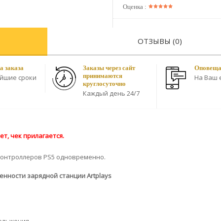
Оценка :
ОТЗЫВЫ (0)
а заказа
Заказы через сайт
Оповещае
принимаются
айшие сроки
На Ваш e
круглосуточно
Каждый день 24/7
т, чек прилагается.
контроллеров PS5 одновременно.
енности зарядной станции Artplays