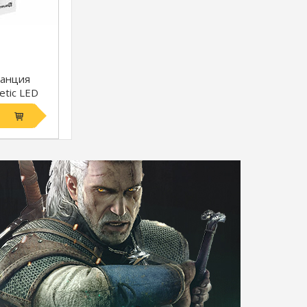
танция
etic LED
адов
se