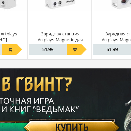
Artplays
Зарядная станция
Зарядная с
HD]
Artplays Magnetic для
Artplays Magn
геймпадов DualSense
для геймп
51.99
51.99
DualSen