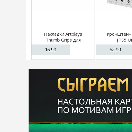
Накладки Artplays
Кронштейн 
Thumb Grips для
[PS5 U
геймпада DualSense
16.99
62.99
(белые)