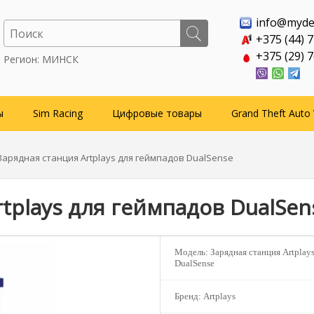
info@myde
+375 (44) 
+375 (29) 
Регион: МИНСК
ы
Sim Racing
Цифровые товары
Grand Theft Auto 
Зарядная станция Artplays для геймпадов DualSense
tplays для геймпадов DualSen
Модель:
Зарядная станция Artplay
DualSense
Бренд:
Artplays