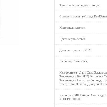
Тип товара:
зарядная станция
Совместимость:
геймпад DualSense
Материал:
пластик
Цвет:
черно-белый
Дата выхода:
лето 2021
Гарантия:
6 месяцев
Изготовитель:
Лайт Стар Электрон
Технолоджи Ко., ЛТД. Ксингчен С
Технолоджи Парк, Ленби Роад, Ву
Ареа, город Фенган, Донгуан, Кит
Импортер:
ИП Гайдук Александр Е
УНП 191900001