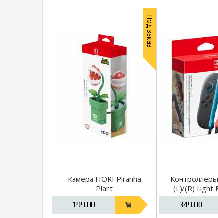
Под заказ
Камера HORI Piranha
Контроллеры 
Plant
(L)/(R) Light 
Red для Ninte
199.00
349.00
2