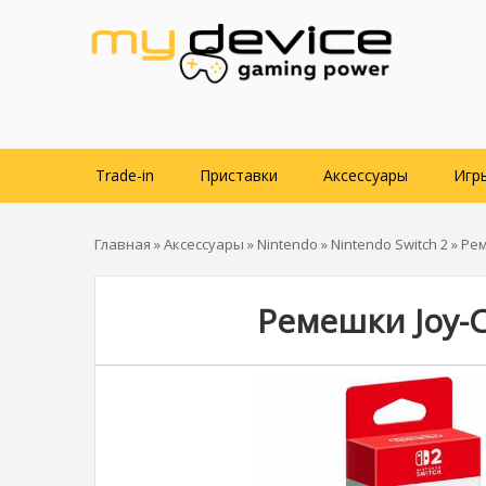
Trade-in
Приставки
Аксессуары
Игр
Главная
»
Аксессуары
»
Nintendo
»
Nintendo Switch 2
» Рем
Ремешки Joy-Co