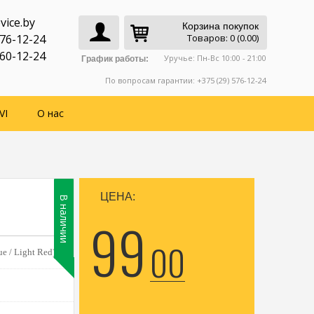
vice.by
Корзина покупок
776-12-24
Товаров: 0 (0.00)
760-12-24
Уручье: Пн-Вс 10:00 - 21:00
График работы:
По вопросам гарантии: +375 (29) 576-12-24
VI
О нас
ЦЕНА:
В наличии
99
00
ue / Light Red)