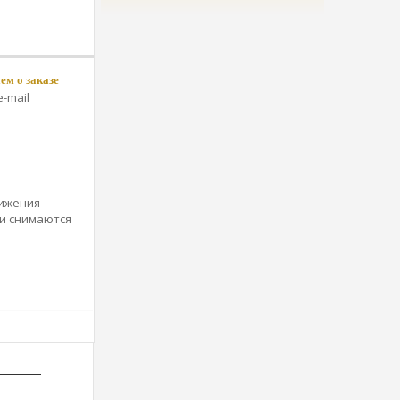
м о заказе
-mail
вижения
и снимаются