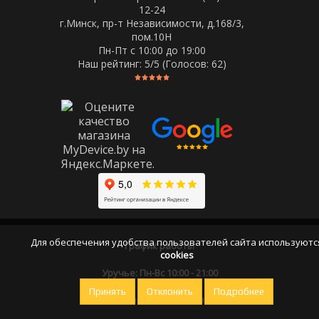
12-24
г.Минск, пр-т Независимости, д.168/3,
пом.10Н
Пн-Пт c 10:00 до 19:00
Наш рейтинг:
5
/5 (Голосов:
62
)
Для обеспечения удобства пользователей сайта используютс
График работы
cookies
Уручье: Пн-Вс 10:00 - 21:00
Принять
Отклонить
Подробнее
Оставайтесь на связи